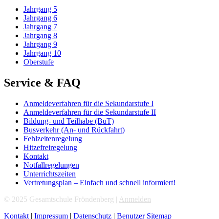
Jahrgang 5
Jahrgang 6
Jahrgang 7
Jahrgang 8
Jahrgang 9
Jahrgang 10
Oberstufe
Service & FAQ
Anmeldeverfahren für die Sekundarstufe I
Anmeldeverfahren für die Sekundarstufe II
Bildung- und Teilhabe (BuT)
Busverkehr (An- und Rückfahrt)
Fehlzeitenregelung
Hitzefreiregelung
Kontakt
Notfallregelungen
Unterrichtszeiten
Vertretungsplan – Einfach und schnell informiert!
© 2025 Gesamtschule Fröndenberg |
Anmelden
Kontakt
|
Impressum
|
Datenschutz
|
Benutzer Sitemap