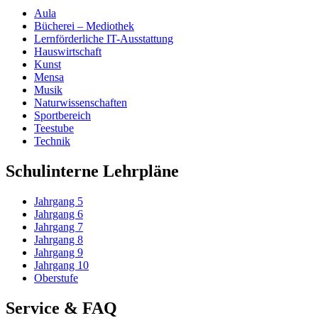
Aula
Bücherei – Mediothek
Lernförderliche IT-Ausstattung
Hauswirtschaft
Kunst
Mensa
Musik
Naturwissenschaften
Sportbereich
Teestube
Technik
Schulinterne Lehrpläne
Jahrgang 5
Jahrgang 6
Jahrgang 7
Jahrgang 8
Jahrgang 9
Jahrgang 10
Oberstufe
Service & FAQ