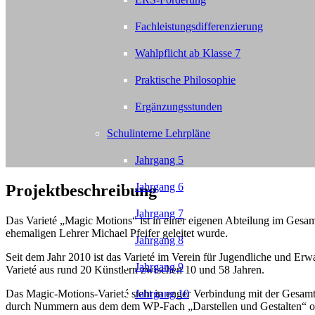
Fachleistungsdifferenzierung
Wahlpflicht ab Klasse 7
Praktische Philosophie
Ergänzungsstunden
Schulinterne Lehrpläne
Jahrgang 5
Jahrgang 6
Projektbeschreibung
Jahrgang 7
Das Varieté „Magic Motions“ ist in einer eigenen Abteilung im Gesa
ehemaligen Lehrer Michael Pfeifer geleitet wurde.
Jahrgang 8
Seit dem Jahr 2010 ist das Varieté im Verein für Jugendliche und 
Jahrgang 9
Varieté aus rund 20 Künstlern zwischen 10 und 58 Jahren.
Das Magic-Motions-Varieté steht in enger Verbindung mit der Gesamt
Jahrgang 10
durch Nummern aus dem dem WP-Fach „Darstellen und Gestalten“ ode