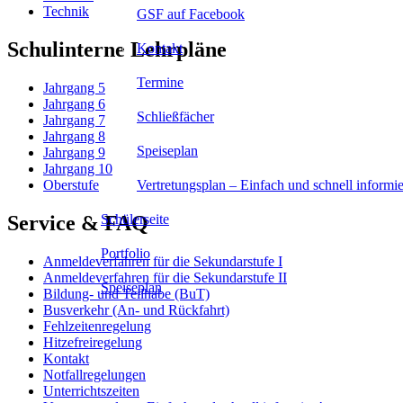
Technik
GSF auf Facebook
Schulinterne Lehrpläne
Kontakt
Termine
Jahrgang 5
Jahrgang 6
Schließfächer
Jahrgang 7
Jahrgang 8
Speiseplan
Jahrgang 9
Jahrgang 10
Vertretungsplan – Einfach und schnell informie
Oberstufe
Schülerseite
Service & FAQ
Portfolio
Anmeldeverfahren für die Sekundarstufe I
Anmeldeverfahren für die Sekundarstufe II
Speiseplan
Bildung- und Teilhabe (BuT)
Busverkehr (An- und Rückfahrt)
Fehlzeitenregelung
Hitzefreiregelung
Kontakt
Notfallregelungen
Unterrichtszeiten