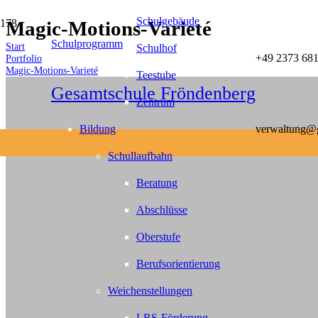
Schulgebäude
Magic-Motions-Varieté
Schulprogramm
Start
Schulhof
+49 2373 681
Portfolio
Magic-Motions-Varieté
Teestube
Gesamtschule Fröndenberg
Zentrum
Bildung
verwaltung@g
Schullaufbahn
Beratung
Abschlüsse
Oberstufe
Berufsorientierung
Weichenstellungen
LRS-Förderung