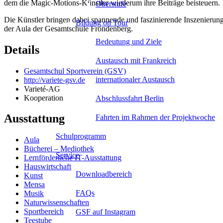
dem die Magic-Motions-Künstler wiederum ihre Beiträge beisteuern.
Oberstufe
Die Künstler bringen dabei spannende und faszinierende Inszenierunge
Bildung on Tour
der Aula der Gesamtschule Fröndenberg.
Bedeutung und Ziele
Details
Austausch mit Frankreich
Gesamtschul Sportverein (GSV)
internationaler Austausch
http://variete-gsv.de
Varieté-AG
Kooperation
Abschlussfahrt Berlin
Ausstattung
Fahrten im Rahmen der Projektwoche
Schulprogramm
Aula
Bücherei – Mediothek
Service
Lernförderliche IT-Ausstattung
Hauswirtschaft
Downloadbereich
Kunst
Mensa
FAQs
Musik
Naturwissenschaften
Sportbereich
GSF auf Instagram
Teestube