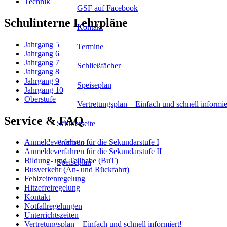
Technik
GSF auf Facebook
Schulinterne Lehrpläne
Kontakt
Jahrgang 5
Termine
Jahrgang 6
Jahrgang 7
Schließfächer
Jahrgang 8
Jahrgang 9
Speiseplan
Jahrgang 10
Oberstufe
Vertretungsplan – Einfach und schnell informie
Service & FAQ
Schülerseite
Anmeldeverfahren für die Sekundarstufe I
Portfolio
Anmeldeverfahren für die Sekundarstufe II
Bildung- und Teilhabe (BuT)
Speiseplan
Busverkehr (An- und Rückfahrt)
Fehlzeitenregelung
Hitzefreiregelung
Kontakt
Notfallregelungen
Unterrichtszeiten
Vertretungsplan – Einfach und schnell informiert!