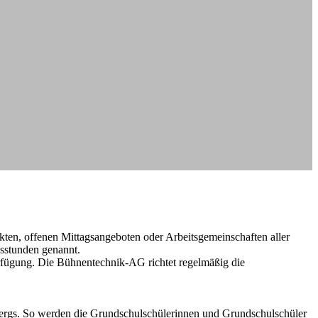
kten, offenen Mittagsangeboten oder Arbeitsgemeinschaften aller
sstunden genannt.
rfügung. Die Bühnentechnik-AG richtet regelmäßig die
bergs. So werden die Grundschulschülerinnen und Grundschulschüler