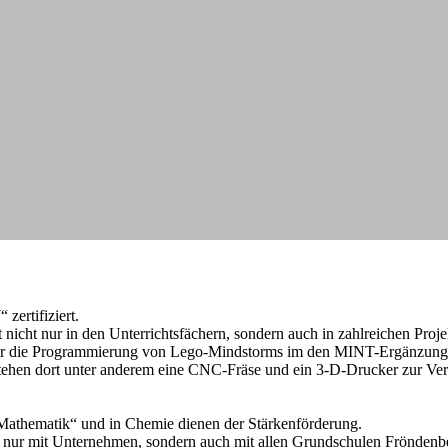
ertifiziert.
nicht nur in den Unterrichtsfächern, sondern auch in zahlreichen Proje
 oder die Programmierung von Lego-Mindstorms im den MINT-Ergänzung
stehen dort unter anderem eine CNC-Fräse und ein 3-D-Drucker zur Ve
Mathematik“ und in Chemie dienen der Stärkenförderung.
ht nur mit Unternehmen, sondern auch mit allen Grundschulen Frönden