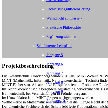
Fachleistungsdifferenzierung
Wahlpflicht ab Klasse 7
Praktische Philosophie
Ergänzungsstunden
Schulinterne Lehrpläne
Jahrgang 5
Jahrgang 6
Projektbeschreibung
Jahrgang 7
Die Gesamtschule Fröndenberg wurde 2016 als „MINT-Schule NRW“ z
MINT (Mathematik, Informatik, Naturwissenschaften, Technik) findet 
Jahrgang 8
MINT-Fächer statt. Als attraktive Beispiele seien die Roboter-AG
Im Technikbereich ist die besondere Ausstattung hervorzuheben. Es 
Jahrgang 9
Bühnentechnik bei Veranstaltungen in Fröndenberg aus.
Im Umweltlabor kann MINT-Fragen nachgegangen werden.
Jahrgang 10
Wettbewerbe in Mathematik wie zum Beispiel die „Lange Nacht der 
Der chemische Fachbereich der Schule lebt feste Kooperationen nic