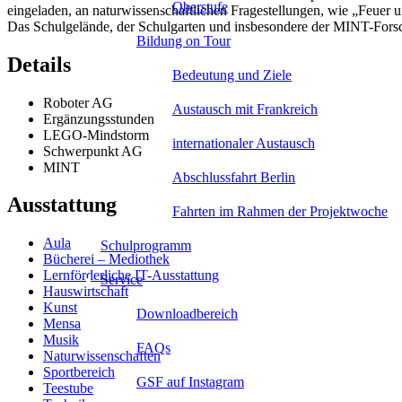
Oberstufe
eingeladen, an naturwissenschaftlichen Fragestellungen, wie „Feuer 
Das Schulgelände, der Schulgarten und insbesondere der MINT-Forsch
Bildung on Tour
Details
Bedeutung und Ziele
Roboter AG
Austausch mit Frankreich
Ergänzungsstunden
LEGO-Mindstorm
internationaler Austausch
Schwerpunkt AG
MINT
Abschlussfahrt Berlin
Ausstattung
Fahrten im Rahmen der Projektwoche
Aula
Schulprogramm
Bücherei – Mediothek
Lernförderliche IT-Ausstattung
Service
Hauswirtschaft
Kunst
Downloadbereich
Mensa
Musik
FAQs
Naturwissenschaften
Sportbereich
GSF auf Instagram
Teestube