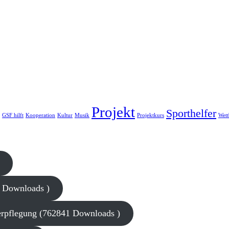
Projekt
Sporthelfer
GSF hilft
Kooperation
Kultur
Musik
Projektkurs
Wet
9 Downloads )
rpflegung (762841 Downloads )