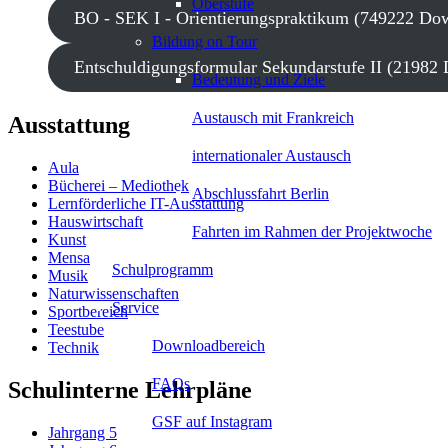
Oberstufe
BO - SEK I - Orientierungspraktikum (749222 Do
Bildung on Tour
Entschuldigungsformular Sekundarstufe II (21982
Bedeutung und Ziele
Austausch mit Frankreich
Ausstattung
internationaler Austausch
Aula
Bücherei – Mediothek
Abschlussfahrt Berlin
Lernförderliche IT-Ausstattung
Hauswirtschaft
Fahrten im Rahmen der Projektwoche
Kunst
Mensa
Schulprogramm
Musik
Naturwissenschaften
Service
Sportbereich
Teestube
Downloadbereich
Technik
FAQs
Schulinterne Lehrpläne
GSF auf Instagram
Jahrgang 5