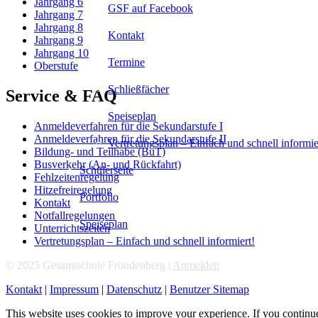
Jahrgang 6
GSF auf Facebook
Jahrgang 7
Jahrgang 8
Kontakt
Jahrgang 9
Jahrgang 10
Termine
Oberstufe
Schließfächer
Service & FAQ
Speiseplan
Anmeldeverfahren für die Sekundarstufe I
Anmeldeverfahren für die Sekundarstufe II
Vertretungsplan – Einfach und schnell informie
Bildung- und Teilhabe (BuT)
Busverkehr (An- und Rückfahrt)
Schülerseite
Fehlzeitenregelung
Hitzefreiregelung
Portfolio
Kontakt
Notfallregelungen
Speiseplan
Unterrichtszeiten
Vertretungsplan – Einfach und schnell informiert!
© 2025 Gesamtschule Fröndenberg |
Anmelden
Kontakt
|
Impressum
|
Datenschutz
|
Benutzer Sitemap
This website uses cookies to improve your experience. If you continue 