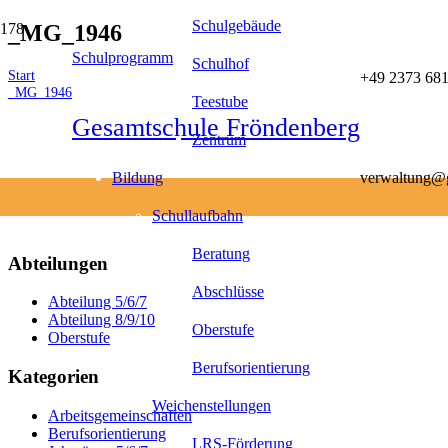
Schulgebäude
_MG_1946
Schulprogramm
Schulhof
Start
+49 2373 681
_MG_1946
Teestube
Gesamtschule Fröndenberg
Zentrum
Bildung
verwaltung@g
Schullaufbahn
Beratung
Abteilungen
Abschlüsse
Abteilung 5/6/7
Abteilung 8/9/10
Oberstufe
Oberstufe
Berufsorientierung
Kategorien
Weichenstellungen
Arbeitsgemeinschaften
Berufsorientierung
LRS-Förderung