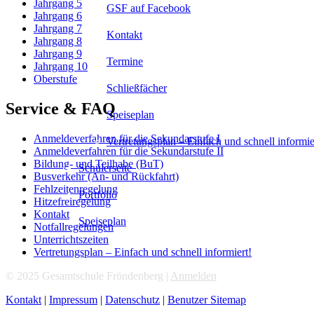
Jahrgang 5
GSF auf Facebook
Jahrgang 6
Jahrgang 7
Kontakt
Jahrgang 8
Jahrgang 9
Termine
Jahrgang 10
Oberstufe
Schließfächer
Service & FAQ
Speiseplan
Anmeldeverfahren für die Sekundarstufe I
Vertretungsplan – Einfach und schnell informie
Anmeldeverfahren für die Sekundarstufe II
Bildung- und Teilhabe (BuT)
Schülerseite
Busverkehr (An- und Rückfahrt)
Fehlzeitenregelung
Portfolio
Hitzefreiregelung
Kontakt
Speiseplan
Notfallregelungen
Unterrichtszeiten
Vertretungsplan – Einfach und schnell informiert!
© 2025 Gesamtschule Fröndenberg |
Anmelden
Kontakt
|
Impressum
|
Datenschutz
|
Benutzer Sitemap