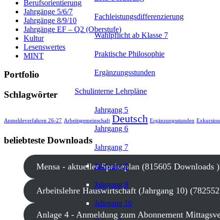
Berufsorientierung
Jahrgänge 5/6/7
Fachleistungsdifferenzierung
Jahrgänge 8/9/10
Jahrgänge EF – Q2 (Oberstufe)
Wahlpflicht ab Klasse 7
Kultur
Lesenswertes
Praktische Philosophie
MINT
Ergänzungsstunden
Portfolio
Schulinterne Lehrpläne
Schlagwörter
Jahrgang 5
Deutsch
Anmeldeverfahren 26-27
Arbeitsgemeinschaft
Ergänzungsstunden
Exkursion
Jahrgang 6
beliebteste Downloads
Jahrgang 7
Jahrgang 8
Mensa - aktueller Speiseplan (815605 Downloads )
Jahrgang 9
Arbeitslehre Hauswirtschaft (Jahrgang 10) (78255
Jahrgang 10
Anlage 4 - Anmeldung zum Abonnement Mittagsve