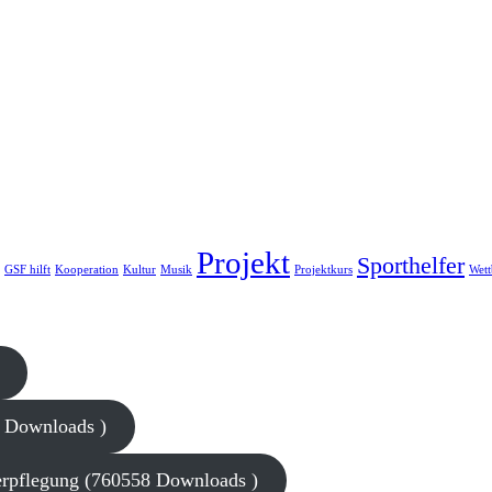
Projekt
Sporthelfer
GSF hilft
Kooperation
Kultur
Musik
Projektkurs
Wet
2 Downloads )
rpflegung (760558 Downloads )