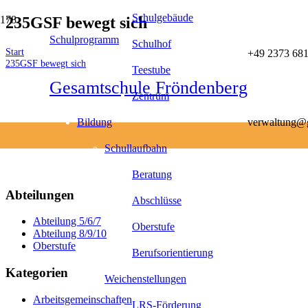
Schulgebäude
235GSF bewegt sich
Schulprogramm
Schulhof
Start
+49 2373 681
235GSF bewegt sich
Teestube
Gesamtschule Fröndenberg
Zentrum
Bildung
verwaltung@g
Schullaufbahn
Beratung
Abteilungen
Abschlüsse
Abteilung 5/6/7
Oberstufe
Abteilung 8/9/10
Oberstufe
Berufsorientierung
Kategorien
Weichenstellungen
Arbeitsgemeinschaften
LRS-Förderung