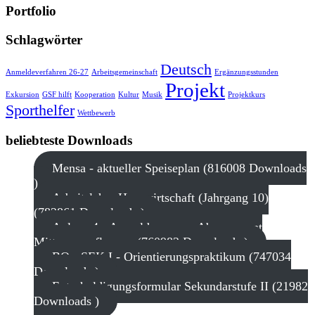
Portfolio
Schlagwörter
Deutsch
Anmeldeverfahren 26-27
Arbeitsgemeinschaft
Ergänzungsstunden
Projekt
Exkursion
GSF hilft
Kooperation
Kultur
Musik
Projektkurs
Sporthelfer
Wettbewerb
beliebteste Downloads
Mensa - aktueller Speiseplan (816008 Downloads
)
Arbeitslehre Hauswirtschaft (Jahrgang 10)
(782861 Downloads )
Anlage 4 - Anmeldung zum Abonnement
Mittagsverpflegung (760982 Downloads )
BO - SEK I - Orientierungspraktikum (747034
Downloads )
Entschuldigungsformular Sekundarstufe II (21982
Downloads )