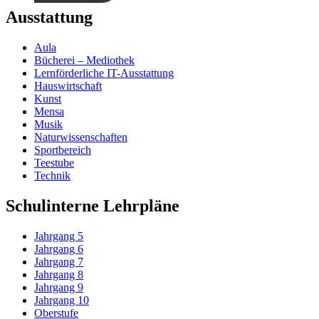
Ausstattung
Aula
Bücherei – Mediothek
Lernförderliche IT-Ausstattung
Hauswirtschaft
Kunst
Mensa
Musik
Naturwissenschaften
Sportbereich
Teestube
Technik
Schulinterne Lehrpläne
Jahrgang 5
Jahrgang 6
Jahrgang 7
Jahrgang 8
Jahrgang 9
Jahrgang 10
Oberstufe