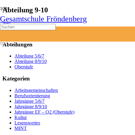
Abteilung 9-10
Gesamtschule Fröndenberg
Start
Veranstaltungen
Abteilung 9-10
Abteilungen
Abteilung 5/6/7
Abteilung 8/9/10
Oberstufe
Kategorien
Arbeitsgemeinschaften
Berufsorientierung
Jahrgänge 5/6/7
Jahrgänge 8/9/10
Jahrgänge EF – Q2 (Oberstufe)
Kultur
Lesenswertes
MINT