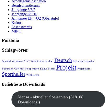
Arbeitsgemeinschaften
Berufsorientierung
Jahrgänge 5/6/7
Jahrgänge 8/9/10
Jahrgänge EF – Q2 (Oberstufe)
Kultur
Lesenswertes
MINT
Portfolio
Schlagwörter
Deutsch
Anmeldeverfahren 26-27
Arbeitsgemeinschaft
Ergänzungsstunden
Projekt
Exkursion
GSF hilft
Kooperation
Kultur
Musik
Projektkurs
Sporthelfer
Wettbewerb
beliebteste Downloads
Mensa - aktueller Speiseplan (818108
Downloads )