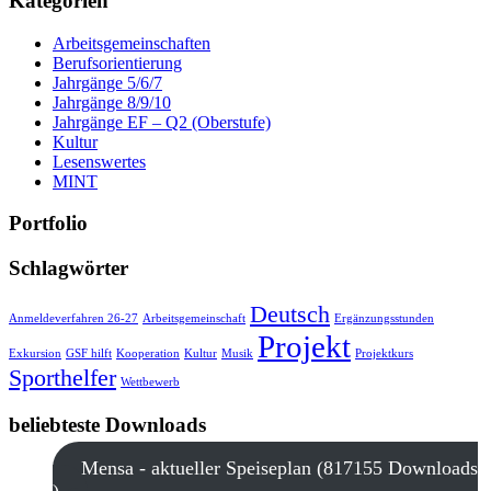
Kategorien
Arbeitsgemeinschaften
Berufsorientierung
Jahrgänge 5/6/7
Jahrgänge 8/9/10
Jahrgänge EF – Q2 (Oberstufe)
Kultur
Lesenswertes
MINT
Portfolio
Schlagwörter
Deutsch
Anmeldeverfahren 26-27
Arbeitsgemeinschaft
Ergänzungsstunden
Projekt
Exkursion
GSF hilft
Kooperation
Kultur
Musik
Projektkurs
Sporthelfer
Wettbewerb
beliebteste Downloads
Mensa - aktueller Speiseplan (817155 Downloads