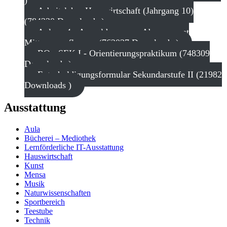
)
Arbeitslehre Hauswirtschaft (Jahrgang 10)
(784330 Downloads )
Anlage 4 - Anmeldung zum Abonnement
Mittagsverpflegung (762037 Downloads )
BO - SEK I - Orientierungspraktikum (748309
Downloads )
Entschuldigungsformular Sekundarstufe II (21982
Downloads )
Ausstattung
Aula
Bücherei – Mediothek
Lernförderliche IT-Ausstattung
Hauswirtschaft
Kunst
Mensa
Musik
Naturwissenschaften
Sportbereich
Teestube
Technik