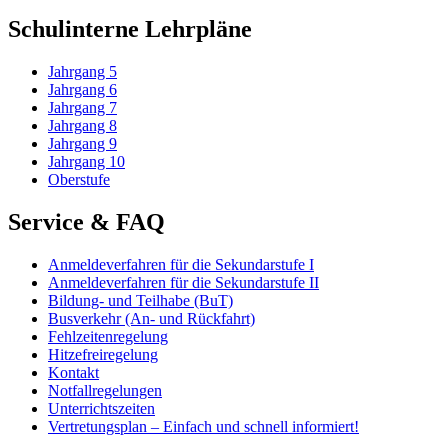
Schulinterne Lehrpläne
Jahrgang 5
Jahrgang 6
Jahrgang 7
Jahrgang 8
Jahrgang 9
Jahrgang 10
Oberstufe
Service & FAQ
Anmeldeverfahren für die Sekundarstufe I
Anmeldeverfahren für die Sekundarstufe II
Bildung- und Teilhabe (BuT)
Busverkehr (An- und Rückfahrt)
Fehlzeitenregelung
Hitzefreiregelung
Kontakt
Notfallregelungen
Unterrichtszeiten
Vertretungsplan – Einfach und schnell informiert!