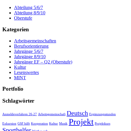
Abteilung 5/6/7
Abteilung 8/9/10
Oberstufe
Kategorien
Arbeitsgemeinschaften
Berufsorientierung
Jahrgänge 5/6/7
Jahrgänge 8/9/10
Jahrgänge EF – Q2 (Oberstufe)
Kultur
Lesenswertes
MINT
Portfolio
Schlagwörter
Deutsch
Anmeldeverfahren 26-27
Arbeitsgemeinschaft
Ergänzungsstunden
Projekt
Exkursion
GSF hilft
Kooperation
Kultur
Musik
Projektkurs
Sporthelfer