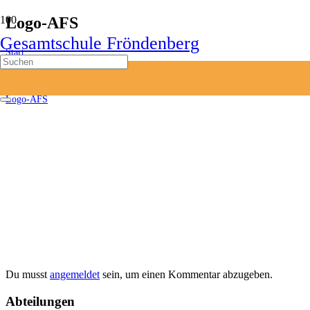
Logo-AFS
Gesamtschule Fröndenberg
Start
Wer wir sind
Mitwirkungsgremien
Arbeitskreis Fröndenberger Schulen
Logo-AFS
Du musst
angemeldet
sein, um einen Kommentar abzugeben.
Abteilungen