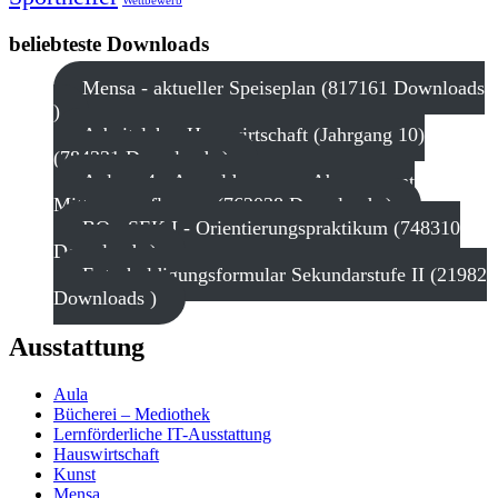
Wettbewerb
beliebteste Downloads
Mensa - aktueller Speiseplan (817161 Downloads
)
Arbeitslehre Hauswirtschaft (Jahrgang 10)
(784331 Downloads )
Anlage 4 - Anmeldung zum Abonnement
Mittagsverpflegung (762038 Downloads )
BO - SEK I - Orientierungspraktikum (748310
Downloads )
Entschuldigungsformular Sekundarstufe II (21982
Downloads )
Ausstattung
Aula
Bücherei – Mediothek
Lernförderliche IT-Ausstattung
Hauswirtschaft
Kunst
Mensa