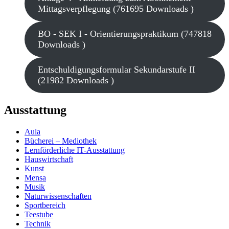
Mittagsverpflegung (761695 Downloads )
BO - SEK I - Orientierungspraktikum (747818
Downloads )
Entschuldigungsformular Sekundarstufe II
(21982 Downloads )
Ausstattung
Aula
Bücherei – Mediothek
Lernförderliche IT-Ausstattung
Hauswirtschaft
Kunst
Mensa
Musik
Naturwissenschaften
Sportbereich
Teestube
Technik