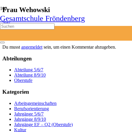
Frau Wehowski
Gesamtschule Fröndenberg
Start
Frau Wehowski
Du musst
angemeldet
sein, um einen Kommentar abzugeben.
Abteilungen
Abteilung 5/6/7
Abteilung 8/9/10
Oberstufe
Kategorien
Arbeitsgemeinschaften
Berufsorientierung
Jahrgänge 5/6/7
Jahrgänge 8/9/10
Jahrgänge EF – Q2 (Oberstufe)
Kultur