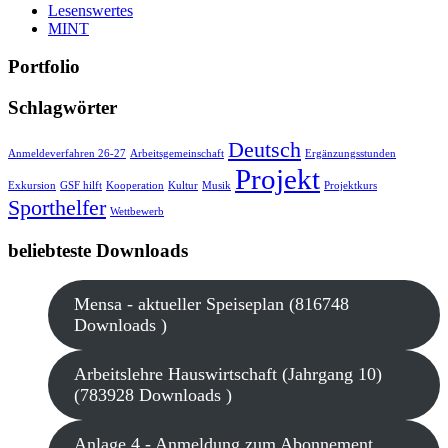
Lesenswertes
MINT
Portfolio
Schlagwörter
Deutsch
Anmeldeverfahren 26-27
Arbeitsgemeinschaft
Ergänzungsstunden
Projekt
Exkursion
GSF hilft
Kooperation
Kultur
Musik
Projektkurs
Sporthelfer
Wettbewerb
beliebteste Downloads
Mensa - aktueller Speiseplan (816748
Downloads )
Arbeitslehre Hauswirtschaft (Jahrgang 10)
(783928 Downloads )
Anlage 4 - Anmeldung zum Abonnement