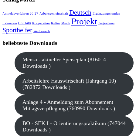
Deutsch
Anmeldeverfahren 26-27
Arbeitsgemeinschaft
Ergänzungsstunden
Projekt
Exkursion
GSF hilft
Kooperation
Kultur
Musik
Projektkurs
Sporthelfer
Wettbewerb
beliebteste Downloads
Mensa - aktueller Speiseplan (816014
Downloads )
Arbeitslehre Hauswirtschaft (Jahrgang 10)
(782872 Downloads )
Anlage 4 - Anmeldung zum Abonnement
Mittagsverpflegung (760990 Downloads )
BO - SEK I - Orientierungspraktikum (747044
Downloads )