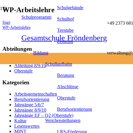
Schulgebäude
WP-Arbeitslehre
Schulprogramm
Schulhof
Start
+49 2373 681
WP-Arbeitslehre
Teestube
Gesamtschule Fröndenberg
Zentrum
Abteilungen
Bildung
verwaltung@g
Abteilung 5/6/7
Schullaufbahn
Abteilung 8/9/10
Oberstufe
Beratung
Kategorien
Abschlüsse
Arbeitsgemeinschaften
Oberstufe
Berufsorientierung
Jahrgänge 5/6/7
Berufsorientierung
Jahrgänge 8/9/10
Jahrgänge EF – Q2 (Oberstufe)
Weichenstellungen
Kultur
Lesenswertes
MINT
LRS-Förderung