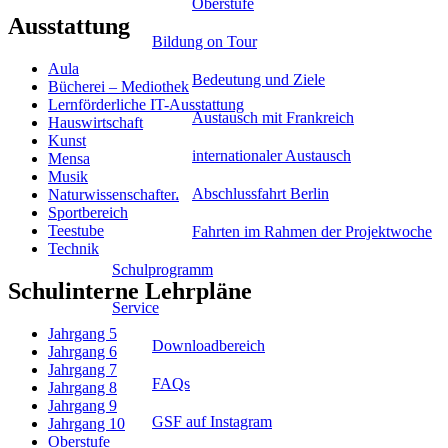
Oberstufe
Ausstattung
Bildung on Tour
Aula
Bedeutung und Ziele
Bücherei – Mediothek
Lernförderliche IT-Ausstattung
Austausch mit Frankreich
Hauswirtschaft
Kunst
internationaler Austausch
Mensa
Musik
Abschlussfahrt Berlin
Naturwissenschaften
Sportbereich
Teestube
Fahrten im Rahmen der Projektwoche
Technik
Schulprogramm
Schulinterne Lehrpläne
Service
Jahrgang 5
Downloadbereich
Jahrgang 6
Jahrgang 7
FAQs
Jahrgang 8
Jahrgang 9
GSF auf Instagram
Jahrgang 10
Oberstufe