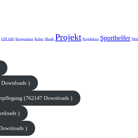
Projekt
Sporthelfer
GSF hilft
Kooperation
Kultur
Musik
Projektkurs
Wet
1 Downloads )
rpflegung (762147 Downloads )
wnloads )
 Downloads )