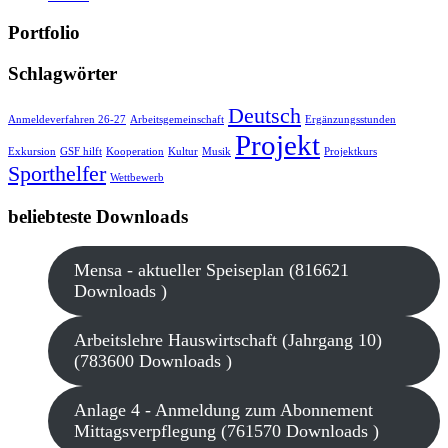
Portfolio
Schlagwörter
Deutsch
Anmeldeverfahren 26-27
Arbeitsgemeinschaft
Ergänzungsstunden
Projekt
Exkursion
GSF hilft
Kooperation
Kultur
Musik
Projektkurs
Sporthelfer
Wettbewerb
beliebteste Downloads
Mensa - aktueller Speiseplan (816621
Downloads )
Arbeitslehre Hauswirtschaft (Jahrgang 10)
(783600 Downloads )
Anlage 4 - Anmeldung zum Abonnement
Mittagsverpflegung (761570 Downloads )