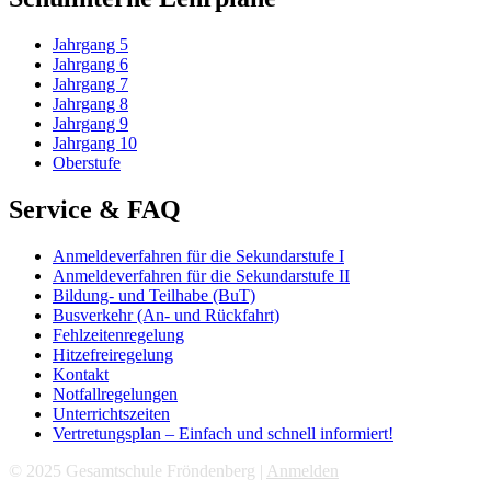
Jahrgang 5
Jahrgang 6
Jahrgang 7
Jahrgang 8
Jahrgang 9
Jahrgang 10
Oberstufe
Service & FAQ
Anmeldeverfahren für die Sekundarstufe I
Anmeldeverfahren für die Sekundarstufe II
Bildung- und Teilhabe (BuT)
Busverkehr (An- und Rückfahrt)
Fehlzeitenregelung
Hitzefreiregelung
Kontakt
Notfallregelungen
Unterrichtszeiten
Vertretungsplan – Einfach und schnell informiert!
© 2025 Gesamtschule Fröndenberg |
Anmelden