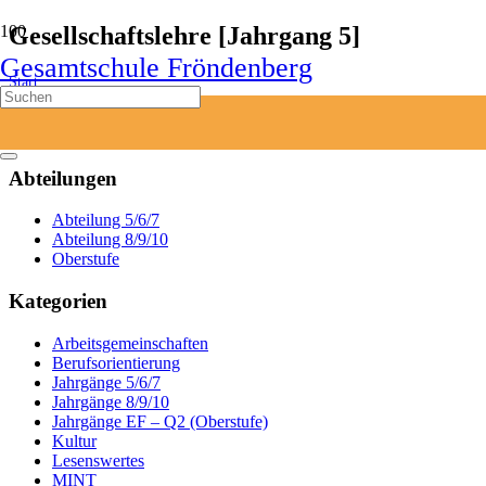
Gesellschaftslehre [Jahrgang 5]
Gesamtschule Fröndenberg
Start
Gesellschaftslehre [Jahrgang 5]
Abteilungen
Abteilung 5/6/7
Abteilung 8/9/10
Oberstufe
Kategorien
Arbeitsgemeinschaften
Berufsorientierung
Jahrgänge 5/6/7
Jahrgänge 8/9/10
Jahrgänge EF – Q2 (Oberstufe)
Kultur
Lesenswertes
MINT