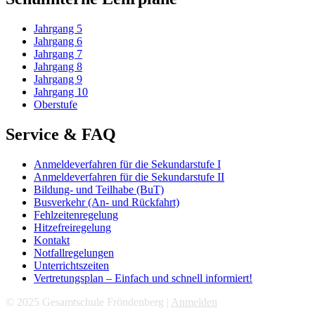
Jahrgang 5
Jahrgang 6
Jahrgang 7
Jahrgang 8
Jahrgang 9
Jahrgang 10
Oberstufe
Service & FAQ
Anmeldeverfahren für die Sekundarstufe I
Anmeldeverfahren für die Sekundarstufe II
Bildung- und Teilhabe (BuT)
Busverkehr (An- und Rückfahrt)
Fehlzeitenregelung
Hitzefreiregelung
Kontakt
Notfallregelungen
Unterrichtszeiten
Vertretungsplan – Einfach und schnell informiert!
© 2025 Gesamtschule Fröndenberg |
Anmelden