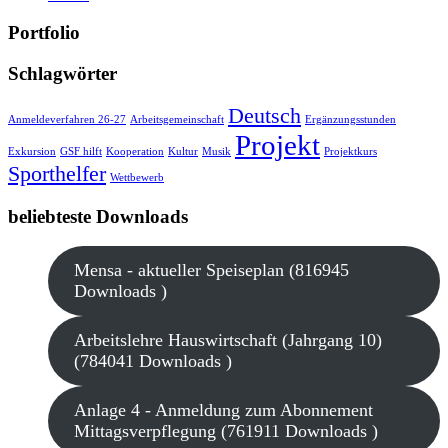
Portfolio
Schlagwörter
Deutsch
Anmeldeverfahren 26-27
Arbeitsgemeinschaft
Ergänzungsstunden
Projekt
Exkursion
GSF hilft
Kooperation
Kultur
Musik
Projektkurs
Sporthelfer
Wettbewerb
beliebteste Downloads
Mensa - aktueller Speiseplan (816945
Downloads )
Arbeitslehre Hauswirtschaft (Jahrgang 10)
(784041 Downloads )
Anlage 4 - Anmeldung zum Abonnement
Mittagsverpflegung (761911 Downloads )