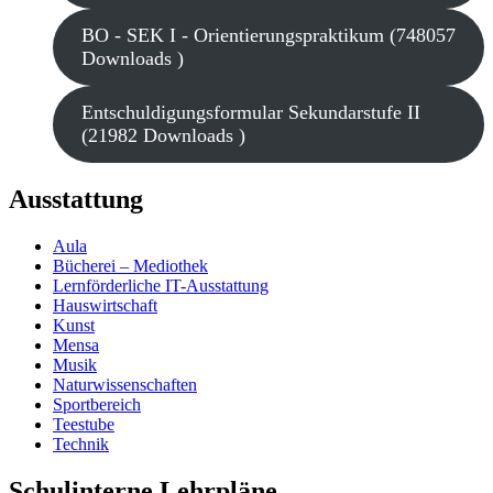
BO - SEK I - Orientierungspraktikum (748057
Downloads )
Entschuldigungsformular Sekundarstufe II
(21982 Downloads )
Ausstattung
Aula
Bücherei – Mediothek
Lernförderliche IT-Ausstattung
Hauswirtschaft
Kunst
Mensa
Musik
Naturwissenschaften
Sportbereich
Teestube
Technik
Schulinterne Lehrpläne