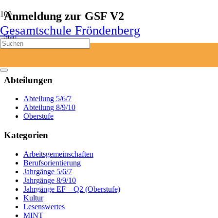
Anmeldung zur GSF V2
Gesamtschule Fröndenberg
Start
Anmeldung zur GSF V2
Abteilungen
Abteilung 5/6/7
Abteilung 8/9/10
Oberstufe
Kategorien
Arbeitsgemeinschaften
Berufsorientierung
Jahrgänge 5/6/7
Jahrgänge 8/9/10
Jahrgänge EF – Q2 (Oberstufe)
Kultur
Lesenswertes
MINT