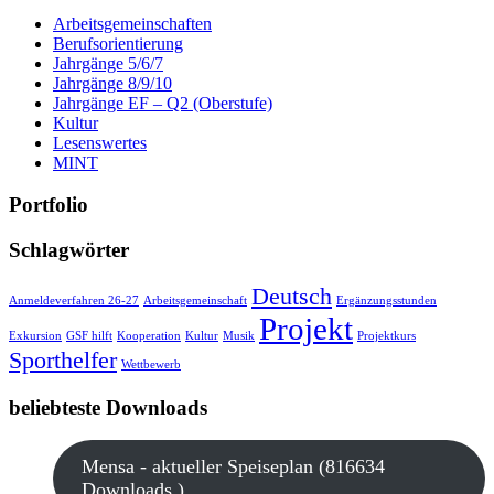
Arbeitsgemeinschaften
Berufsorientierung
Jahrgänge 5/6/7
Jahrgänge 8/9/10
Jahrgänge EF – Q2 (Oberstufe)
Kultur
Lesenswertes
MINT
Portfolio
Schlagwörter
Deutsch
Anmeldeverfahren 26-27
Arbeitsgemeinschaft
Ergänzungsstunden
Projekt
Exkursion
GSF hilft
Kooperation
Kultur
Musik
Projektkurs
Sporthelfer
Wettbewerb
beliebteste Downloads
Mensa - aktueller Speiseplan (816634
Downloads )