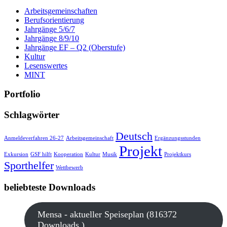
Arbeitsgemeinschaften
Berufsorientierung
Jahrgänge 5/6/7
Jahrgänge 8/9/10
Jahrgänge EF – Q2 (Oberstufe)
Kultur
Lesenswertes
MINT
Portfolio
Schlagwörter
Deutsch
Anmeldeverfahren 26-27
Arbeitsgemeinschaft
Ergänzungsstunden
Projekt
Exkursion
GSF hilft
Kooperation
Kultur
Musik
Projektkurs
Sporthelfer
Wettbewerb
beliebteste Downloads
Mensa - aktueller Speiseplan (816372
Downloads )