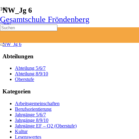
NW_Jg 6
Gesamtschule Fröndenberg
Start
Fördern & Fordern
NW_Jg 6
NW_Jg 6
Abteilungen
Abteilung 5/6/7
Abteilung 8/9/10
Oberstufe
Kategorien
Arbeitsgemeinschaften
Berufsorientierung
Jahrgänge 5/6/7
Jahrgänge 8/9/10
Jahrgänge EF – Q2 (Oberstufe)
Kultur
Lesenswertes