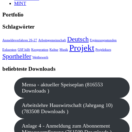
MINT
Portfolio
Schlagwörter
Deutsch
Anmeldeverfahren 26-27
Arbeitsgemeinschaft
Ergänzungsstunden
Projekt
Exkursion
GSF hilft
Kooperation
Kultur
Musik
Projektkurs
Sporthelfer
Wettbewerb
beliebteste Downloads
Mensa - aktueller Speiseplan (816553
Downloads )
Arbeitslehre Hauswirtschaft (Jahrgang 10)
(783508 Downloads )
Anlage 4 - Anmeldung zum Abonnement