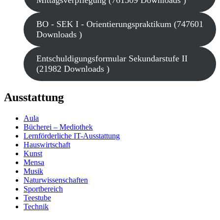
Mittagsverpflegung (761509 Downloads )
BO - SEK I - Orientierungspraktikum (747601
Downloads )
Entschuldigungsformular Sekundarstufe II
(21982 Downloads )
Ausstattung
Aula
Bücherei – Mediothek
Lernförderliche IT-Ausstattung
Hauswirtschaft
Kunst
Mensa
Musik
Naturwissenschaften
Sportbereich
Teestube
Technik