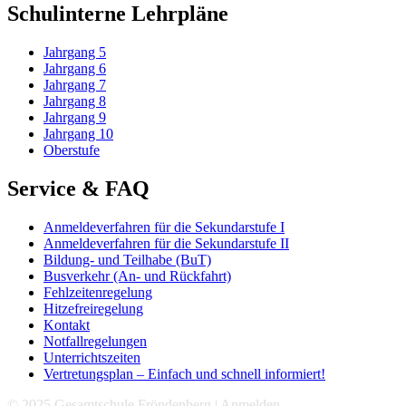
Schulinterne Lehrpläne
Jahrgang 5
Jahrgang 6
Jahrgang 7
Jahrgang 8
Jahrgang 9
Jahrgang 10
Oberstufe
Service & FAQ
Anmeldeverfahren für die Sekundarstufe I
Anmeldeverfahren für die Sekundarstufe II
Bildung- und Teilhabe (BuT)
Busverkehr (An- und Rückfahrt)
Fehlzeitenregelung
Hitzefreiregelung
Kontakt
Notfallregelungen
Unterrichtszeiten
Vertretungsplan – Einfach und schnell informiert!
© 2025 Gesamtschule Fröndenberg |
Anmelden