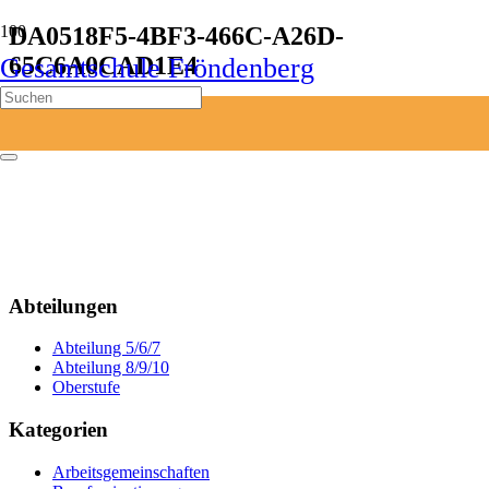
DA0518F5-4BF3-466C-A26D-
65C6A0CAD1E4
Gesamtschule Fröndenberg
Start
DA0518F5-4BF3-466C-A26D-65C6A0CAD1E4
Abteilungen
Abteilung 5/6/7
Abteilung 8/9/10
Oberstufe
Kategorien
Arbeitsgemeinschaften