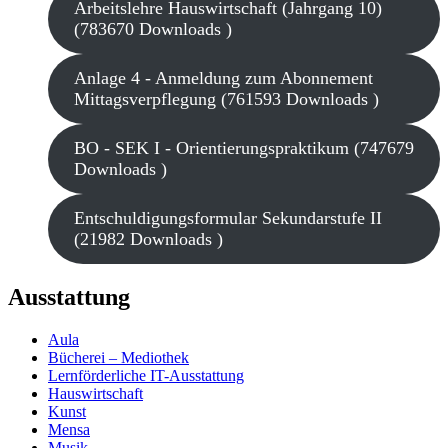
Arbeitslehre Hauswirtschaft (Jahrgang 10)
(783670 Downloads )
Anlage 4 - Anmeldung zum Abonnement
Mittagsverpflegung (761593 Downloads )
BO - SEK I - Orientierungspraktikum (747679
Downloads )
Entschuldigungsformular Sekundarstufe II
(21982 Downloads )
Ausstattung
Aula
Bücherei – Mediothek
Lernförderliche IT-Ausstattung
Hauswirtschaft
Kunst
Mensa
Musik