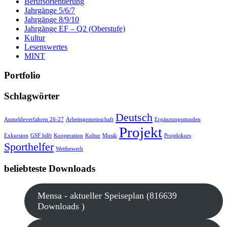
Berufsorientierung
Jahrgänge 5/6/7
Jahrgänge 8/9/10
Jahrgänge EF – Q2 (Oberstufe)
Kultur
Lesenswertes
MINT
Portfolio
Schlagwörter
Deutsch
Anmeldeverfahren 26-27
Arbeitsgemeinschaft
Ergänzungsstunden
Projekt
Exkursion
GSF hilft
Kooperation
Kultur
Musik
Projektkurs
Sporthelfer
Wettbewerb
beliebteste Downloads
Mensa - aktueller Speiseplan (816639
Downloads )