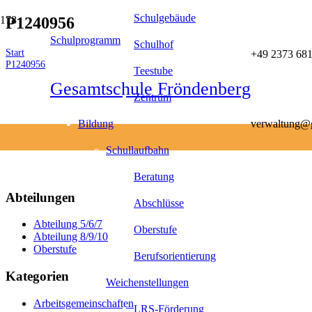
Schulgebäude
P1240956
Schulprogramm
Schulhof
Start
+49 2373 681
P1240956
Teestube
Gesamtschule Fröndenberg
Zentrum
Bildung
verwaltung@g
Schullaufbahn
Beratung
Abteilungen
Abschlüsse
Abteilung 5/6/7
Oberstufe
Abteilung 8/9/10
Oberstufe
Berufsorientierung
Kategorien
Weichenstellungen
Arbeitsgemeinschaften
LRS-Förderung