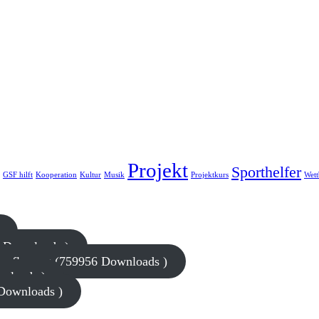
Projekt
Sporthelfer
GSF hilft
Kooperation
Kultur
Musik
Projektkurs
Wet
7 Downloads )
rpflegung (759956 Downloads )
wnloads )
 Downloads )