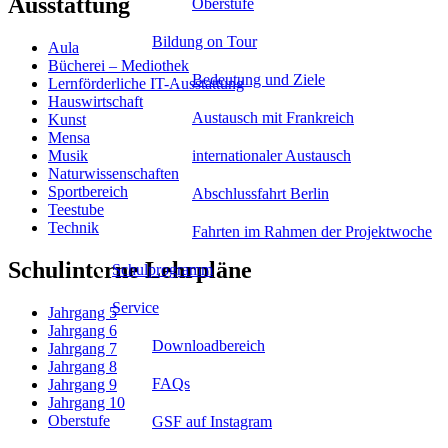
Ausstattung
Oberstufe
Bildung on Tour
Aula
Bücherei – Mediothek
Bedeutung und Ziele
Lernförderliche IT-Ausstattung
Hauswirtschaft
Austausch mit Frankreich
Kunst
Mensa
internationaler Austausch
Musik
Naturwissenschaften
Sportbereich
Abschlussfahrt Berlin
Teestube
Technik
Fahrten im Rahmen der Projektwoche
Schulinterne Lehrpläne
Schulprogramm
Service
Jahrgang 5
Jahrgang 6
Downloadbereich
Jahrgang 7
Jahrgang 8
FAQs
Jahrgang 9
Jahrgang 10
Oberstufe
GSF auf Instagram