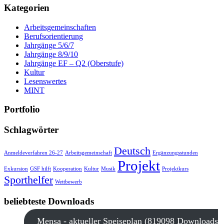
Kategorien
Arbeitsgemeinschaften
Berufsorientierung
Jahrgänge 5/6/7
Jahrgänge 8/9/10
Jahrgänge EF – Q2 (Oberstufe)
Kultur
Lesenswertes
MINT
Portfolio
Schlagwörter
Deutsch
Anmeldeverfahren 26-27
Arbeitsgemeinschaft
Ergänzungsstunden
Projekt
Exkursion
GSF hilft
Kooperation
Kultur
Musik
Projektkurs
Sporthelfer
Wettbewerb
beliebteste Downloads
Mensa - aktueller Speiseplan (819098 Downloads