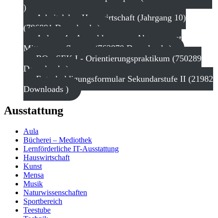
)
Arbeitslehre Hauswirtschaft (Jahrgang 10)
(786891 Downloads )
Anlage 4 - Anmeldung zum Abonnement
Mittagsverpflegung (763870 Downloads )
BO - SEK I - Orientierungspraktikum (750289
Downloads )
Entschuldigungsformular Sekundarstufe II (21982
Downloads )
Ausstattung
Aula
Bücherei – Mediothek
Lernförderliche IT-Ausstattung
Hauswirtschaft
Kunst
Mensa
Musik
Naturwissenschaften
Sportbereich
Teestube