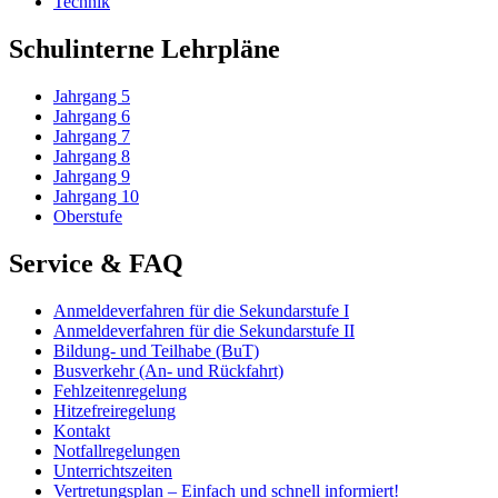
Technik
Schulinterne Lehrpläne
Jahrgang 5
Jahrgang 6
Jahrgang 7
Jahrgang 8
Jahrgang 9
Jahrgang 10
Oberstufe
Service & FAQ
Anmeldeverfahren für die Sekundarstufe I
Anmeldeverfahren für die Sekundarstufe II
Bildung- und Teilhabe (BuT)
Busverkehr (An- und Rückfahrt)
Fehlzeitenregelung
Hitzefreiregelung
Kontakt
Notfallregelungen
Unterrichtszeiten
Vertretungsplan – Einfach und schnell informiert!