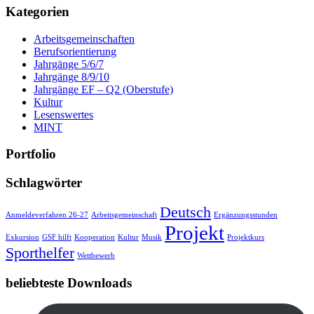
Kategorien
Arbeitsgemeinschaften
Berufsorientierung
Jahrgänge 5/6/7
Jahrgänge 8/9/10
Jahrgänge EF – Q2 (Oberstufe)
Kultur
Lesenswertes
MINT
Portfolio
Schlagwörter
Deutsch
Anmeldeverfahren 26-27
Arbeitsgemeinschaft
Ergänzungsstunden
Projekt
Exkursion
GSF hilft
Kooperation
Kultur
Musik
Projektkurs
Sporthelfer
Wettbewerb
beliebteste Downloads