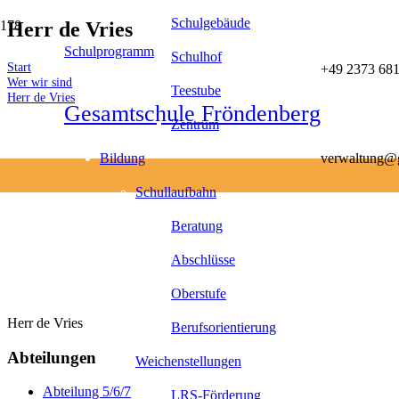
Schulgebäude
Herr de Vries
Schulprogramm
Schulhof
Start
+49 2373 681
Wer wir sind
Teestube
Herr de Vries
Gesamtschule Fröndenberg
Zentrum
Bildung
verwaltung@g
Schullaufbahn
Beratung
Abschlüsse
Oberstufe
Herr de Vries
Berufsorientierung
Abteilungen
Weichenstellungen
Abteilung 5/6/7
LRS-Förderung