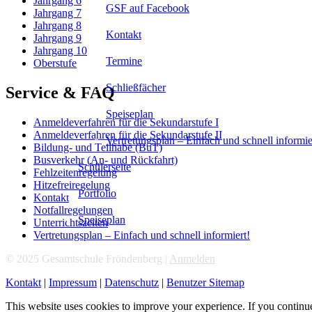
Jahrgang 6
GSF auf Facebook
Jahrgang 7
Jahrgang 8
Kontakt
Jahrgang 9
Jahrgang 10
Termine
Oberstufe
Schließfächer
Service & FAQ
Speiseplan
Anmeldeverfahren für die Sekundarstufe I
Anmeldeverfahren für die Sekundarstufe II
Vertretungsplan – Einfach und schnell informie
Bildung- und Teilhabe (BuT)
Busverkehr (An- und Rückfahrt)
Schülerseite
Fehlzeitenregelung
Hitzefreiregelung
Portfolio
Kontakt
Notfallregelungen
Speiseplan
Unterrichtszeiten
Vertretungsplan – Einfach und schnell informiert!
© 2025 Gesamtschule Fröndenberg |
Anmelden
Kontakt
|
Impressum
|
Datenschutz
|
Benutzer Sitemap
This website uses cookies to improve your experience. If you continue 