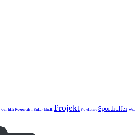
Projekt
Sporthelfer
GSF hilft
Kooperation
Kultur
Musik
Projektkurs
Wet