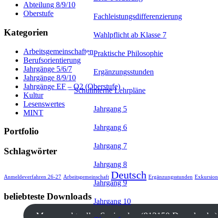
Abteilung 8/9/10
Oberstufe
Fachleistungsdifferenzierung
Kategorien
Wahlpflicht ab Klasse 7
Arbeitsgemeinschaften
Praktische Philosophie
Berufsorientierung
Jahrgänge 5/6/7
Ergänzungsstunden
Jahrgänge 8/9/10
Jahrgänge EF – Q2 (Oberstufe)
Schulinterne Lehrpläne
Kultur
Lesenswertes
Jahrgang 5
MINT
Jahrgang 6
Portfolio
Jahrgang 7
Schlagwörter
Jahrgang 8
Deutsch
Anmeldeverfahren 26-27
Arbeitsgemeinschaft
Ergänzungsstunden
Exkursion
Jahrgang 9
beliebteste Downloads
Jahrgang 10
Mensa - aktueller Speiseplan (813150 Downloads )