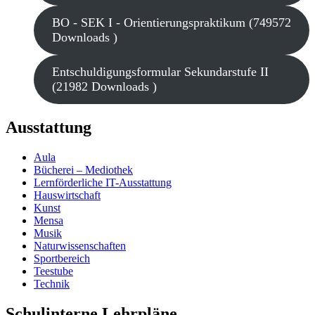
BO - SEK I - Orientierungspraktikum (749572
Downloads )
Entschuldigungsformular Sekundarstufe II
(21982 Downloads )
Ausstattung
Aula
Bücherei – Mediothek
Lernförderliche IT-Ausstattung
Hauswirtschaft
Kunst
Mensa
Musik
Naturwissenschaften
Sportbereich
Teestube
Technik
Schulinterne Lehrpläne