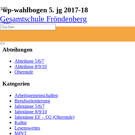
wp-wahlbogen 5. jg 2017-18
Gesamtschule Fröndenberg
Start
wp-wahlbogen 5. jg 2017-18
Abteilungen
Abteilung 5/6/7
Abteilung 8/9/10
Oberstufe
Kategorien
Arbeitsgemeinschaften
Berufsorientierung
Jahrgänge 5/6/7
Jahrgänge 8/9/10
Jahrgänge EF – Q2 (Oberstufe)
Kultur
Lesenswertes
MINT