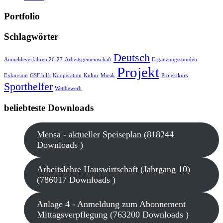
Portfolio
Schlagwörter
Deutsch
Anmeldeverfahren 26-27
Arbeitsgemeinschaft
Ergänzungsstunden
Projekt
Exkursion
GSF hilft
Kooperation
Kultur
Musik
Projektkurs
Sporthelfer
Wettbewerb
beliebteste Downloads
Mensa - aktueller Speiseplan (818244
Downloads )
Arbeitslehre Hauswirtschaft (Jahrgang 10)
(786017 Downloads )
Anlage 4 - Anmeldung zum Abonnement
Mittagsverpflegung (763200 Downloads )