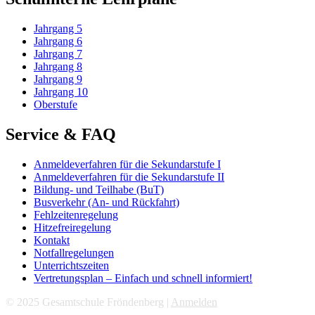
Jahrgang 5
Jahrgang 6
Jahrgang 7
Jahrgang 8
Jahrgang 9
Jahrgang 10
Oberstufe
Service & FAQ
Anmeldeverfahren für die Sekundarstufe I
Anmeldeverfahren für die Sekundarstufe II
Bildung- und Teilhabe (BuT)
Busverkehr (An- und Rückfahrt)
Fehlzeitenregelung
Hitzefreiregelung
Kontakt
Notfallregelungen
Unterrichtszeiten
Vertretungsplan – Einfach und schnell informiert!
© 2025 Gesamtschule Fröndenberg |
Anmelden