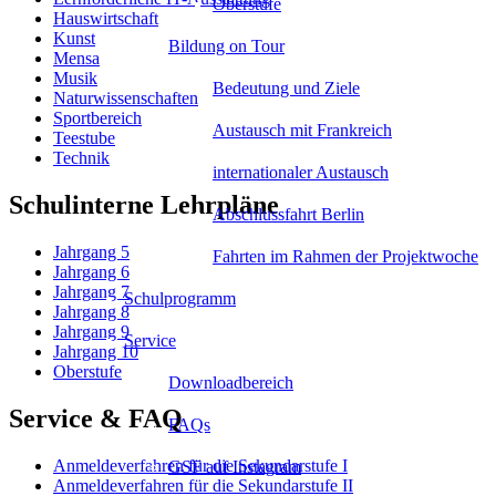
Oberstufe
Hauswirtschaft
Kunst
Bildung on Tour
Mensa
Musik
Bedeutung und Ziele
Naturwissenschaften
Sportbereich
Austausch mit Frankreich
Teestube
Technik
internationaler Austausch
Schulinterne Lehrpläne
Abschlussfahrt Berlin
Jahrgang 5
Fahrten im Rahmen der Projektwoche
Jahrgang 6
Jahrgang 7
Schulprogramm
Jahrgang 8
Jahrgang 9
Service
Jahrgang 10
Oberstufe
Downloadbereich
Service & FAQ
FAQs
Anmeldeverfahren für die Sekundarstufe I
GSF auf Instagram
Anmeldeverfahren für die Sekundarstufe II