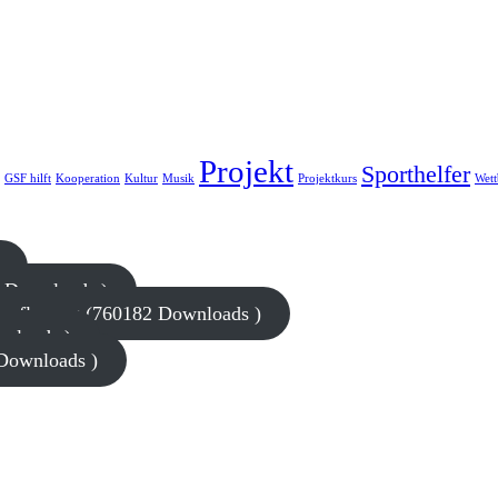
Projekt
Sporthelfer
GSF hilft
Kooperation
Kultur
Musik
Projektkurs
Wet
2 Downloads )
rpflegung (760182 Downloads )
wnloads )
 Downloads )