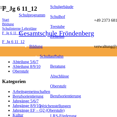
Schulgebäude
F_Jg 6 11_12
Schulprogramm
Schulhof
Start
+49 2373 681
Bildung
Teestube
Schulinterne Lehrpläne
Gesamtschule Fröndenberg
F_Jg 6 11_12
Zentrum
F_Jg 6 11_12
Bildung
verwaltung@g
Abteilungen
Schullaufbahn
Abteilung 5/6/7
Beratung
Abteilung 8/9/10
Oberstufe
Abschlüsse
Kategorien
Oberstufe
Arbeitsgemeinschaften
Berufsorientierung
Berufsorientierung
Jahrgänge 5/6/7
Jahrgänge 8/9/10
Weichenstellungen
Jahrgänge EF – Q2 (Oberstufe)
Kultur
LRS-Förderung