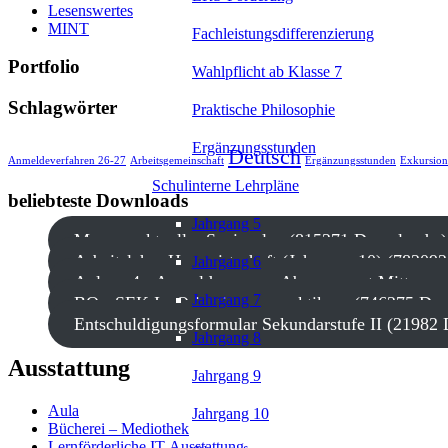
Lesenswertes
MINT
Fachleistungsdifferenzierung
Portfolio
Wahlpflicht ab Klasse 7
Schlagwörter
Praktische Philosophie
Ergänzungsstunden
Deutsch
Anmeldeverfahren 26-27
Arbeitsgemeinschaft
Ergänzungsstunden
Exkursion
Schulinterne Lehrpläne
beliebteste Downloads
Jahrgang 5
Mensa - aktueller Speiseplan (815271 Downloads )
Arbeitslehre Hauswirtschaft (Jahrgang 10) (78209
Jahrgang 6
Anlage 4 - Anmeldung zum Abonnement Mittagsve
Jahrgang 7
BO - SEK I - Orientierungspraktikum (746275 Do
Entschuldigungsformular Sekundarstufe II (21982
Jahrgang 8
Ausstattung
Jahrgang 9
Aula
Jahrgang 10
Bücherei – Mediothek
Lernförderliche IT-Ausstattung