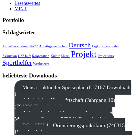
Lesenswertes
MINT
Portfolio
Schlagwörter
Deutsch
Anmeldeverfahren 26-27
Arbeitsgemeinschaft
Ergänzungsstunden
Projekt
Exkursion
GSF hilft
Kooperation
Kultur
Musik
Projektkurs
Sporthelfer
Wettbewerb
beliebteste Downloads
Mensa - aktueller Speiseplan (817167 Downloads
)
Arbeitslehre Hauswirtschaft (Jahrgang 10)
(784336 Downloads )
Anlage 4 - Anmeldung zum Abonnement
Mittagsverpflegung (762040 Downloads )
BO - SEK I - Orientierungspraktikum (748315
Downloads )