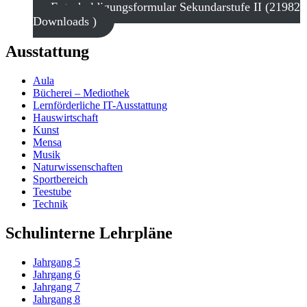
Entschuldigungsformular Sekundarstufe II (21982
Downloads )
Ausstattung
Aula
Bücherei – Mediothek
Lernförderliche IT-Ausstattung
Hauswirtschaft
Kunst
Mensa
Musik
Naturwissenschaften
Sportbereich
Teestube
Technik
Schulinterne Lehrpläne
Jahrgang 5
Jahrgang 6
Jahrgang 7
Jahrgang 8