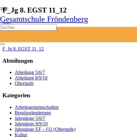
F_Jg 8. EGST 11_12
Gesamtschule Fröndenberg
Start
Bildung
Schulinterne Lehrpläne
F_Jg 8. EGST 11_12
F_Jg 8. EGST 11_12
Abteilungen
Abteilung 5/6/7
Abteilung 8/9/10
Oberstufe
Kategorien
Arbeitsgemeinschaften
Berufsorientierung
Jahrgänge 5/6/7
Jahrgänge 8/9/10
Jahrgänge EF – Q2 (Oberstufe)
Kultur