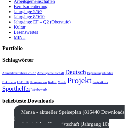
Arbeitsgemeinschaften
Berufsorientierung
Jahrgänge 5/6/7
Jahrgänge 8/9/10
Jahrgänge EF – Q2 (Oberstufe)
Kultur
Lesenswertes
MINT
Portfolio
Schlagwörter
Deutsch
Anmeldeverfahren 26-27
Arbeitsgemeinschaft
Ergänzungsstunden
Projekt
Exkursion
GSF hilft
Kooperation
Kultur
Musik
Projektkurs
Sporthelfer
Wettbewerb
beliebteste Downloads
Mensa - aktueller Speiseplan (816440 Downloads
)
Arbeitslehre Hauswirtschaft (Jahrgang 10)