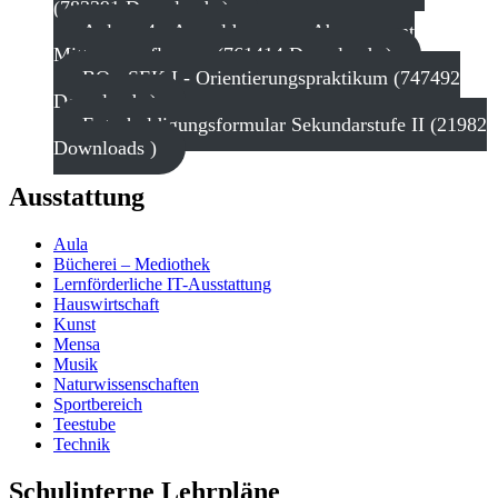
(783391 Downloads )
Anlage 4 - Anmeldung zum Abonnement
Mittagsverpflegung (761414 Downloads )
BO - SEK I - Orientierungspraktikum (747492
Downloads )
Entschuldigungsformular Sekundarstufe II (21982
Downloads )
Ausstattung
Aula
Bücherei – Mediothek
Lernförderliche IT-Ausstattung
Hauswirtschaft
Kunst
Mensa
Musik
Naturwissenschaften
Sportbereich
Teestube
Technik
Schulinterne Lehrpläne