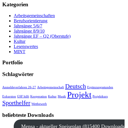
Kategorien
Arbeitsgemeinschaften
Berufsorientierung
Jahrgänge 5/6/7
Jahrgänge 8/9/10
Jahrgänge EF – Q2 (Oberstufe)
Kultur
Lesenswertes
MINT
Portfolio
Schlagwörter
Deutsch
Anmeldeverfahren 26-27
Arbeitsgemeinschaft
Ergänzungsstunden
Projekt
Exkursion
GSF hilft
Kooperation
Kultur
Musik
Projektkurs
Sporthelfer
Wettbewerb
beliebteste Downloads
Mensa - aktueller Speiseplan (815400 Downloads