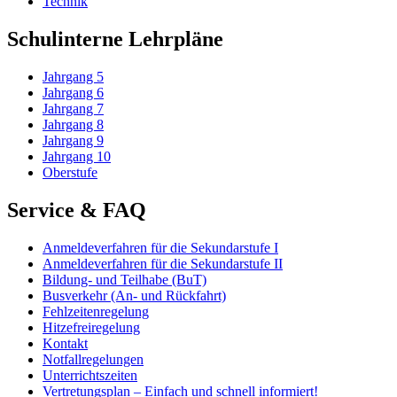
Technik
Schulinterne Lehrpläne
Jahrgang 5
Jahrgang 6
Jahrgang 7
Jahrgang 8
Jahrgang 9
Jahrgang 10
Oberstufe
Service & FAQ
Anmeldeverfahren für die Sekundarstufe I
Anmeldeverfahren für die Sekundarstufe II
Bildung- und Teilhabe (BuT)
Busverkehr (An- und Rückfahrt)
Fehlzeitenregelung
Hitzefreiregelung
Kontakt
Notfallregelungen
Unterrichtszeiten
Vertretungsplan – Einfach und schnell informiert!