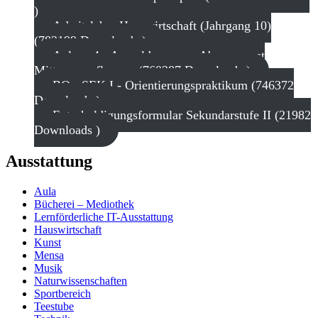
)
Arbeitslehre Hauswirtschaft (Jahrgang 10)
(782199 Downloads )
Anlage 4 - Anmeldung zum Abonnement
Mittagsverpflegung (760387 Downloads )
BO - SEK I - Orientierungspraktikum (746372
Downloads )
Entschuldigungsformular Sekundarstufe II (21982
Downloads )
Ausstattung
Aula
Bücherei – Mediothek
Lernförderliche IT-Ausstattung
Hauswirtschaft
Kunst
Mensa
Musik
Naturwissenschaften
Sportbereich
Teestube