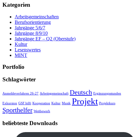
Kategorien
Arbeitsgemeinschaften
Berufsorientierung
Jahrgänge 5/6/7
Jahrgänge 8/9/10
Jahrgänge EF – Q2 (Oberstufe)
Kultur
Lesenswertes
MINT
Portfolio
Schlagwörter
Deutsch
Anmeldeverfahren 26-27
Arbeitsgemeinschaft
Ergänzungsstunden
Projekt
Exkursion
GSF hilft
Kooperation
Kultur
Musik
Projektkurs
Sporthelfer
Wettbewerb
beliebteste Downloads