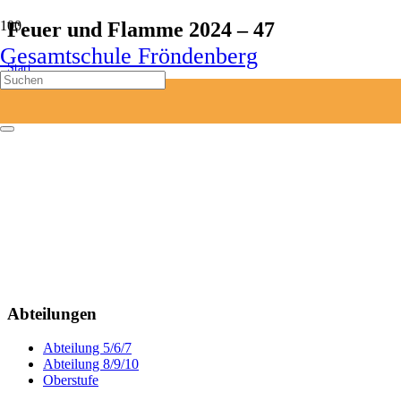
Feuer und Flamme 2024 – 47
Gesamtschule Fröndenberg
Start
Feuer und Flamme 2024 – 47
Abteilungen
Abteilung 5/6/7
Abteilung 8/9/10
Oberstufe