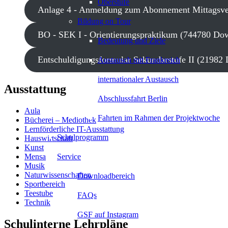
Oberstufe
Anlage 4 - Anmeldung zum Abonnement Mittagsve
Bildung on Tour
BO - SEK I - Orientierungspraktikum (744780 Do
Bedeutung und Ziele
Entschuldigungsformular Sekundarstufe II (21982
Austausch mit Frankreich
internationaler Austausch
Ausstattung
Abschlussfahrt Berlin
Aula
Fahrten im Rahmen der Projektwoche
Bücherei – Mediothek
Lernförderliche IT-Ausstattung
Schulprogramm
Hauswirtschaft
Kunst
Service
Mensa
Musik
Naturwissenschaften
Downloadbereich
Sportbereich
Teestube
FAQs
Technik
GSF auf Instagram
Schulinterne Lehrpläne