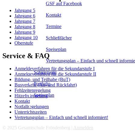
GSF auf Facebook
Jahrgang 5
Kontakt
Jahrgang 6
Jahrgang 7
Termine
Jahrgang 8
Jahrgang 9
Jahrgang 10
Schließfächer
Oberstufe
Speiseplan
Service & FAQ
Vertretungsplan – Einfach und schnell informie
Anmeldeverfahren für die Sekundarstufe I
Schülerseite
Anmeldeverfahren für die Sekundarstufe II
Bildung- und Teilhabe (BuT)
Portfolio
Busverkehr (An- und Rückfahrt)
Fehlzeitenregelung
Speiseplan
Hitzefreiregelung
Kontakt
Notfallregelungen
Unterrichtszeiten
Vertretungsplan – Einfach und schnell informiert!
© 2025 Gesamtschule Fröndenberg |
Anmelden