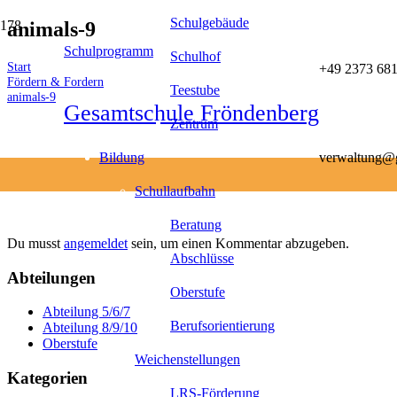
Schulgebäude
animals-9
Schulprogramm
Schulhof
Start
+49 2373 681
Fördern & Fordern
Teestube
animals-9
Gesamtschule Fröndenberg
Zentrum
Bildung
verwaltung@g
Schullaufbahn
Beratung
Du musst
angemeldet
sein, um einen Kommentar abzugeben.
Abschlüsse
Abteilungen
Oberstufe
Abteilung 5/6/7
Berufsorientierung
Abteilung 8/9/10
Oberstufe
Weichenstellungen
Kategorien
LRS-Förderung