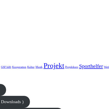
Projekt
Sporthelfer
GSF hilft
Kooperation
Kultur
Musik
Projektkurs
Wet
1 Downloads )