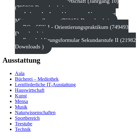
Arbeitslehre Hauswirtschaft (Jahrgang 10)
(785868 Downloads )
Anlage 4 - Anmeldung zum Abonnement
Mittagsverpflegung (763151 Downloads )
BO - SEK I - Orientierungspraktikum (749493
Downloads )
Entschuldigungsformular Sekundarstufe II (21982
Downloads )
Ausstattung
Aula
Bücherei – Mediothek
Lernförderliche IT-Ausstattung
Hauswirtschaft
Kunst
Mensa
Musik
Naturwissenschaften
Sportbereich
Teestube
Technik