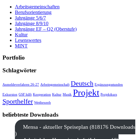
Arbeitsgemeinschaften
Berufsorientierung
Jahrgänge 5/6/7
Jahrgänge 8/9/10
Jahrgänge EF – Q2 (Oberstufe)
Kultur
Lesenswertes
MINT
Portfolio
Schlagwörter
Deutsch
Anmeldeverfahren 26-27
Arbeitsgemeinschaft
Ergänzungsstunden
Projekt
Exkursion
GSF hilft
Kooperation
Kultur
Musik
Projektkurs
Sporthelfer
Wettbewerb
beliebteste Downloads
Mensa - aktueller Speiseplan (818176 Downloads
)