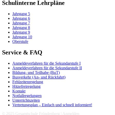
Schulinterne Lehrpläne
Jahrgang 5
Jahrgang 6
Jahrgang 7
Jahrgang 8
Jahrgang 9
Jahrgang 10
Oberstufe
Service & FAQ
Anmeldeverfahren für die Sekundarstufe I
Anmeldeverfahren für die Sekundarstufe II
Bildung- und Teilhabe (BuT)
Busverkehr (An- und Rückfahrt)
Fehlzeitenregelung
Hitzefreiregelung
Kontakt
Notfallregelungen
Unterrichtszeiten
Vertretungsplan – Einfach und schnell informiert!
© 2025 Gesamtschule Fröndenberg |
Anmelden