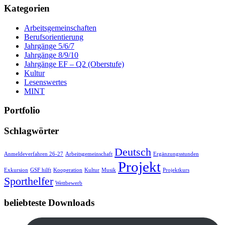
Kategorien
Arbeitsgemeinschaften
Berufsorientierung
Jahrgänge 5/6/7
Jahrgänge 8/9/10
Jahrgänge EF – Q2 (Oberstufe)
Kultur
Lesenswertes
MINT
Portfolio
Schlagwörter
Deutsch
Anmeldeverfahren 26-27
Arbeitsgemeinschaft
Ergänzungsstunden
Projekt
Exkursion
GSF hilft
Kooperation
Kultur
Musik
Projektkurs
Sporthelfer
Wettbewerb
beliebteste Downloads