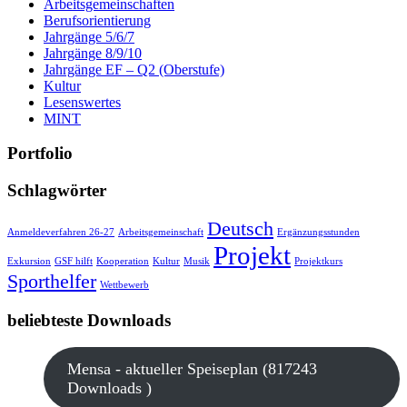
Arbeitsgemeinschaften
Berufsorientierung
Jahrgänge 5/6/7
Jahrgänge 8/9/10
Jahrgänge EF – Q2 (Oberstufe)
Kultur
Lesenswertes
MINT
Portfolio
Schlagwörter
Deutsch
Anmeldeverfahren 26-27
Arbeitsgemeinschaft
Ergänzungsstunden
Projekt
Exkursion
GSF hilft
Kooperation
Kultur
Musik
Projektkurs
Sporthelfer
Wettbewerb
beliebteste Downloads
Mensa - aktueller Speiseplan (817243
Downloads )