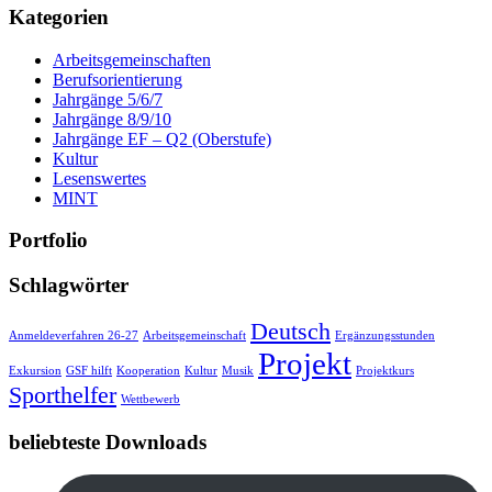
Kategorien
Arbeitsgemeinschaften
Berufsorientierung
Jahrgänge 5/6/7
Jahrgänge 8/9/10
Jahrgänge EF – Q2 (Oberstufe)
Kultur
Lesenswertes
MINT
Portfolio
Schlagwörter
Deutsch
Anmeldeverfahren 26-27
Arbeitsgemeinschaft
Ergänzungsstunden
Projekt
Exkursion
GSF hilft
Kooperation
Kultur
Musik
Projektkurs
Sporthelfer
Wettbewerb
beliebteste Downloads