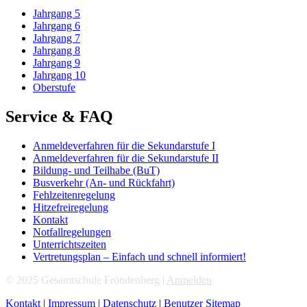
Jahrgang 5
Jahrgang 6
Jahrgang 7
Jahrgang 8
Jahrgang 9
Jahrgang 10
Oberstufe
Service & FAQ
Anmeldeverfahren für die Sekundarstufe I
Anmeldeverfahren für die Sekundarstufe II
Bildung- und Teilhabe (BuT)
Busverkehr (An- und Rückfahrt)
Fehlzeitenregelung
Hitzefreiregelung
Kontakt
Notfallregelungen
Unterrichtszeiten
Vertretungsplan – Einfach und schnell informiert!
© 2025 Gesamtschule Fröndenberg |
Anmelden
Kontakt
|
Impressum
|
Datenschutz
|
Benutzer Sitemap