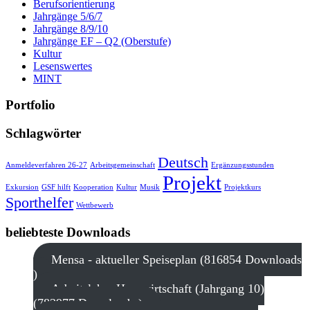
Berufsorientierung
Jahrgänge 5/6/7
Jahrgänge 8/9/10
Jahrgänge EF – Q2 (Oberstufe)
Kultur
Lesenswertes
MINT
Portfolio
Schlagwörter
Deutsch
Anmeldeverfahren 26-27
Arbeitsgemeinschaft
Ergänzungsstunden
Projekt
Exkursion
GSF hilft
Kooperation
Kultur
Musik
Projektkurs
Sporthelfer
Wettbewerb
beliebteste Downloads
Mensa - aktueller Speiseplan (816854 Downloads
)
Arbeitslehre Hauswirtschaft (Jahrgang 10)
(783977 Downloads )