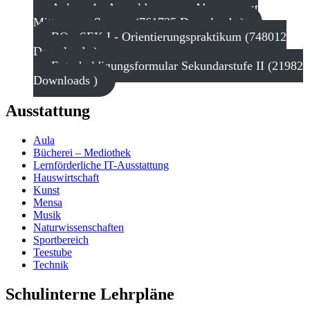
Anlage 4 - Anmeldung zum Abonnement
Mittagsverpflegung (761735 Downloads )
BO - SEK I - Orientierungspraktikum (748012
Downloads )
Entschuldigungsformular Sekundarstufe II (21982
Downloads )
Ausstattung
Aula
Bücherei – Mediothek
Lernförderliche IT-Ausstattung
Hauswirtschaft
Kunst
Mensa
Musik
Naturwissenschaften
Sportbereich
Teestube
Technik
Schulinterne Lehrpläne