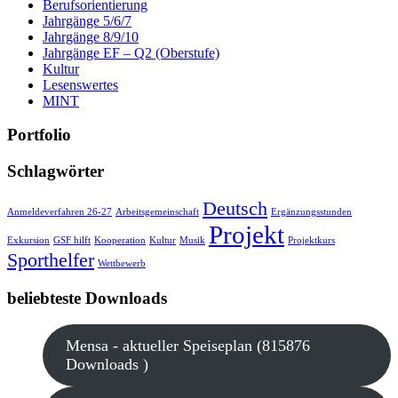
Berufsorientierung
Jahrgänge 5/6/7
Jahrgänge 8/9/10
Jahrgänge EF – Q2 (Oberstufe)
Kultur
Lesenswertes
MINT
Portfolio
Schlagwörter
Deutsch
Anmeldeverfahren 26-27
Arbeitsgemeinschaft
Ergänzungsstunden
Projekt
Exkursion
GSF hilft
Kooperation
Kultur
Musik
Projektkurs
Sporthelfer
Wettbewerb
beliebteste Downloads
Mensa - aktueller Speiseplan (815876
Downloads )