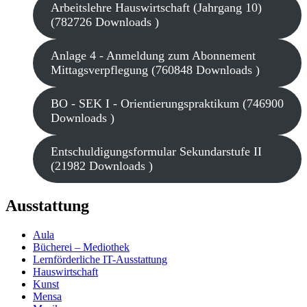
Arbeitslehre Hauswirtschaft (Jahrgang 10)
(782726 Downloads )
Anlage 4 - Anmeldung zum Abonnement
Mittagsverpflegung (760848 Downloads )
BO - SEK I - Orientierungspraktikum (746900
Downloads )
Entschuldigungsformular Sekundarstufe II
(21982 Downloads )
Ausstattung
Aula
Bücherei – Mediothek
Lernförderliche IT-Ausstattung
Hauswirtschaft
Kunst
Mensa