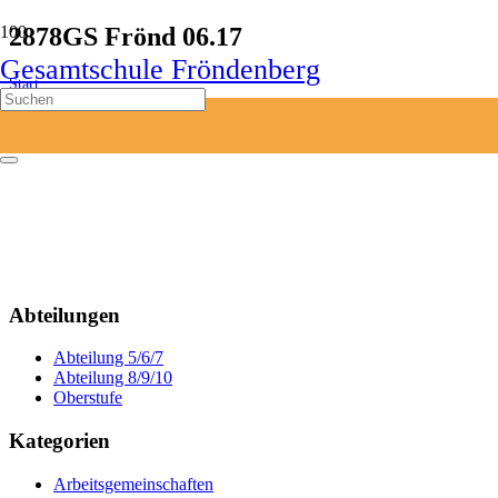
2878GS Frönd 06.17
Gesamtschule Fröndenberg
Start
2878GS Frönd 06.17
Abteilungen
Abteilung 5/6/7
Abteilung 8/9/10
Oberstufe
Kategorien
Arbeitsgemeinschaften