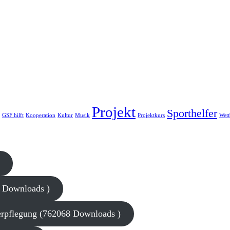
Projekt
Sporthelfer
GSF hilft
Kooperation
Kultur
Musik
Projektkurs
Wet
3 Downloads )
rpflegung (762068 Downloads )