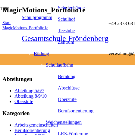
Schulgebäude
MagicMotions_Portfolio1e
Schulprogramm
Schulhof
Start
+49 2373 681
MagicMotions_Portfolio1e
Teestube
Gesamtschule Fröndenberg
Zentrum
Bildung
verwaltung@g
Schullaufbahn
Beratung
Abteilungen
Abschlüsse
Abteilung 5/6/7
Abteilung 8/9/10
Oberstufe
Oberstufe
Berufsorientierung
Kategorien
Weichenstellungen
Arbeitsgemeinschaften
Berufsorientierung
LRS-Förderung