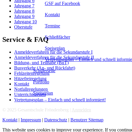
Jahrgang 6
GSF auf Facebook
Jahrgang 7
Jahrgang 8
Kontakt
Jahrgang 9
Jahrgang 10
Termine
Oberstufe
Schließfächer
Service & FAQ
Speiseplan
Anmeldeverfahren für die Sekundarstufe I
Anmeldeverfahren für die Sekundarstufe II
Vertretungsplan – Einfach und schnell informie
Bildung- und Teilhabe (BuT)
Busverkehr (An- und Rückfahrt)
Schülerseite
Fehlzeitenregelung
Hitzefreiregelung
Portfolio
Kontakt
Notfallregelungen
Speiseplan
Unterrichtszeiten
Vertretungsplan – Einfach und schnell informiert!
© 2025 Gesamtschule Fröndenberg |
Anmelden
Kontakt
|
Impressum
|
Datenschutz
|
Benutzer Sitemap
This website uses cookies to improve your experience. If you continue 