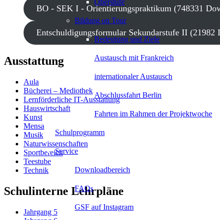
Oberstufe
BO - SEK I - Orientierungspraktikum (748331 Do
Bildung on Tour
Entschuldigungsformular Sekundarstufe II (21982
Bedeutung und Ziele
Austausch mit Frankreich
Ausstattung
internationaler Austausch
Aula
Bücherei – Mediothek
Abschlussfahrt Berlin
Lernförderliche IT-Ausstattung
Hauswirtschaft
Fahrten im Rahmen der Projektwoche
Kunst
Mensa
Schulprogramm
Musik
Naturwissenschaften
Service
Sportbereich
Teestube
Downloadbereich
Technik
FAQs
Schulinterne Lehrpläne
GSF auf Instagram
Jahrgang 5