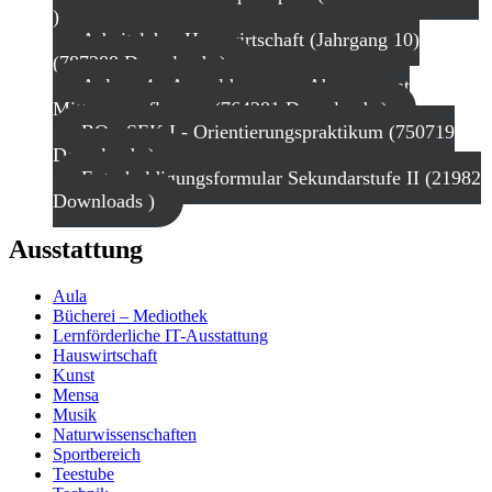
)
Arbeitslehre Hauswirtschaft (Jahrgang 10)
(787288 Downloads )
Anlage 4 - Anmeldung zum Abonnement
Mittagsverpflegung (764281 Downloads )
BO - SEK I - Orientierungspraktikum (750719
Downloads )
Entschuldigungsformular Sekundarstufe II (21982
Downloads )
Ausstattung
Aula
Bücherei – Mediothek
Lernförderliche IT-Ausstattung
Hauswirtschaft
Kunst
Mensa
Musik
Naturwissenschaften
Sportbereich
Teestube