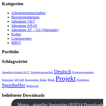
Kategorien
Arbeitsgemeinschaften
Berufsorientierung
Jahrgänge 5/6/7
Jahrgänge 8/9/10
Jahrgänge EF – Q2 (Oberstufe)
Kultur
Lesenswertes
MINT
Portfolio
Schlagwörter
Deutsch
Anmeldeverfahren 26-27
Arbeitsgemeinschaft
Ergänzungsstunden
Projekt
Exkursion
GSF hilft
Kooperation
Kultur
Musik
Projektkurs
Sporthelfer
Wettbewerb
beliebteste Downloads
Mensa - aktueller Speiseplan (819514 Downloads