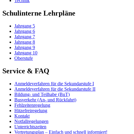
Technik
Schulinterne Lehrpläne
Jahrgang 5
Jahrgang 6
Jahrgang 7
Jahrgang 8
Jahrgang 9
Jahrgang 10
Oberstufe
Service & FAQ
Anmeldeverfahren für die Sekundarstufe I
Anmeldeverfahren für die Sekundarstufe II
Bildung- und Teilhabe (BuT)
Busverkehr (An- und Rückfahrt)
Fehlzeitenregelung
Hitzefreiregelung
Kontakt
Notfallregelungen
Unterrichtszeiten
Vertretungsplan – Einfach und schnell informiert!