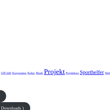
Projekt
Sporthelfer
GSF hilft
Kooperation
Kultur
Musik
Projektkurs
Wet
8 Downloads )