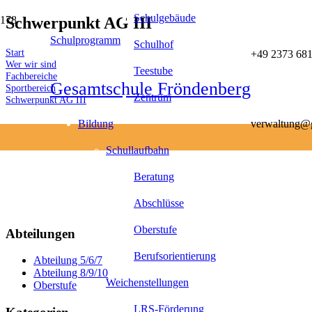
Schulgebäude
Schwerpunkt AG III
Schulprogramm
Schulhof
Start
+49 2373 681
Wer wir sind
Teestube
Fachbereiche
Gesamtschule Fröndenberg
Sportbereich
Zentrum
Schwerpunkt AG III
Bildung
verwaltung@g
Schullaufbahn
Beratung
Abschlüsse
Oberstufe
Abteilungen
Berufsorientierung
Abteilung 5/6/7
Abteilung 8/9/10
Weichenstellungen
Oberstufe
LRS-Förderung