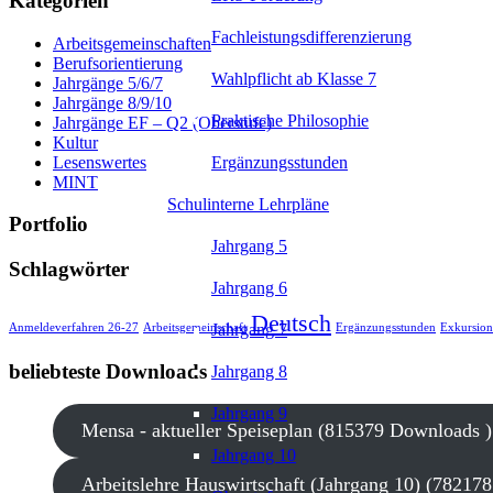
Kategorien
Fachleistungsdifferenzierung
Arbeitsgemeinschaften
Berufsorientierung
Wahlpflicht ab Klasse 7
Jahrgänge 5/6/7
Jahrgänge 8/9/10
Praktische Philosophie
Jahrgänge EF – Q2 (Oberstufe)
Kultur
Lesenswertes
Ergänzungsstunden
MINT
Schulinterne Lehrpläne
Portfolio
Jahrgang 5
Schlagwörter
Jahrgang 6
Deutsch
Jahrgang 7
Anmeldeverfahren 26-27
Arbeitsgemeinschaft
Ergänzungsstunden
Exkursion
beliebteste Downloads
Jahrgang 8
Jahrgang 9
Mensa - aktueller Speiseplan (815379 Downloads )
Jahrgang 10
Arbeitslehre Hauswirtschaft (Jahrgang 10) (78217