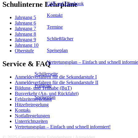
Schulinterne Lehrpläne
GSF auf Facebook
Kontakt
Jahrgang 5
Jahrgang 6
Termine
Jahrgang 7
Jahrgang 8
Schließfächer
Jahrgang 9
Jahrgang 10
Speiseplan
Oberstufe
Vertretungsplan – Einfach und schnell informie
Service & FAQ
Schülerseite
Anmeldeverfahren für die Sekundarstufe I
Anmeldeverfahren für die Sekundarstufe II
Portfolio
Bildung- und Teilhabe (BuT)
Busverkehr (An- und Rückfahrt)
Speiseplan
Fehlzeitenregelung
Hitzefreiregelung
Kontakt
Notfallregelungen
Unterrichtszeiten
Vertretungsplan – Einfach und schnell informiert!
© 2025 Gesamtschule Fröndenberg |
Anmelden