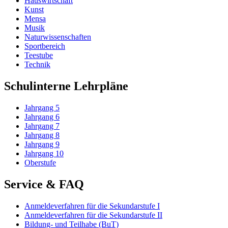
Hauswirtschaft
Kunst
Mensa
Musik
Naturwissenschaften
Sportbereich
Teestube
Technik
Schulinterne Lehrpläne
Jahrgang 5
Jahrgang 6
Jahrgang 7
Jahrgang 8
Jahrgang 9
Jahrgang 10
Oberstufe
Service & FAQ
Anmeldeverfahren für die Sekundarstufe I
Anmeldeverfahren für die Sekundarstufe II
Bildung- und Teilhabe (BuT)