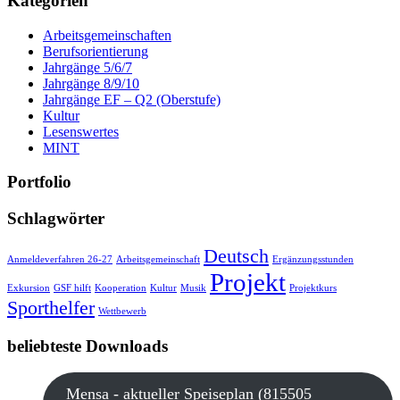
Kategorien
Arbeitsgemeinschaften
Berufsorientierung
Jahrgänge 5/6/7
Jahrgänge 8/9/10
Jahrgänge EF – Q2 (Oberstufe)
Kultur
Lesenswertes
MINT
Portfolio
Schlagwörter
Deutsch
Anmeldeverfahren 26-27
Arbeitsgemeinschaft
Ergänzungsstunden
Projekt
Exkursion
GSF hilft
Kooperation
Kultur
Musik
Projektkurs
Sporthelfer
Wettbewerb
beliebteste Downloads
Mensa - aktueller Speiseplan (815505