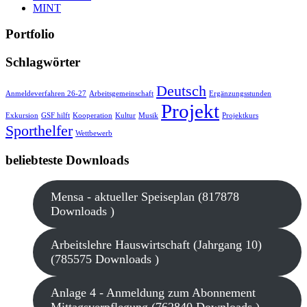
MINT
Portfolio
Schlagwörter
Deutsch
Anmeldeverfahren 26-27
Arbeitsgemeinschaft
Ergänzungsstunden
Projekt
Exkursion
GSF hilft
Kooperation
Kultur
Musik
Projektkurs
Sporthelfer
Wettbewerb
beliebteste Downloads
Mensa - aktueller Speiseplan (817878
Downloads )
Arbeitslehre Hauswirtschaft (Jahrgang 10)
(785575 Downloads )
Anlage 4 - Anmeldung zum Abonnement