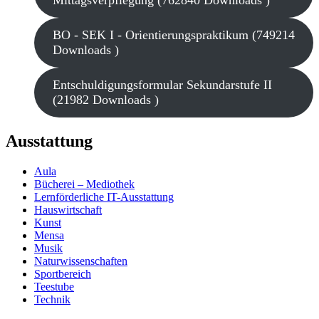
Mittagsverpflegung (762840 Downloads )
BO - SEK I - Orientierungspraktikum (749214
Downloads )
Entschuldigungsformular Sekundarstufe II
(21982 Downloads )
Ausstattung
Aula
Bücherei – Mediothek
Lernförderliche IT-Ausstattung
Hauswirtschaft
Kunst
Mensa
Musik
Naturwissenschaften
Sportbereich
Teestube
Technik