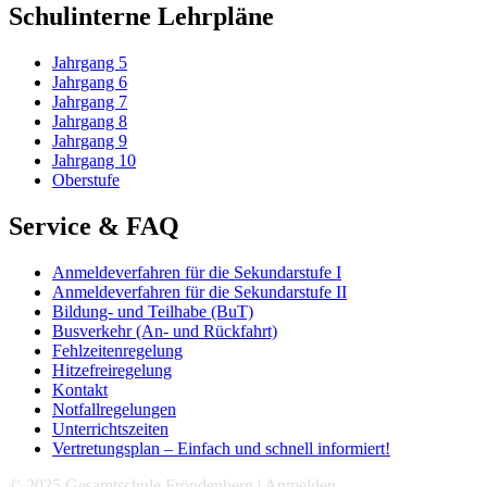
Schulinterne Lehrpläne
Jahrgang 5
Jahrgang 6
Jahrgang 7
Jahrgang 8
Jahrgang 9
Jahrgang 10
Oberstufe
Service & FAQ
Anmeldeverfahren für die Sekundarstufe I
Anmeldeverfahren für die Sekundarstufe II
Bildung- und Teilhabe (BuT)
Busverkehr (An- und Rückfahrt)
Fehlzeitenregelung
Hitzefreiregelung
Kontakt
Notfallregelungen
Unterrichtszeiten
Vertretungsplan – Einfach und schnell informiert!
© 2025 Gesamtschule Fröndenberg |
Anmelden