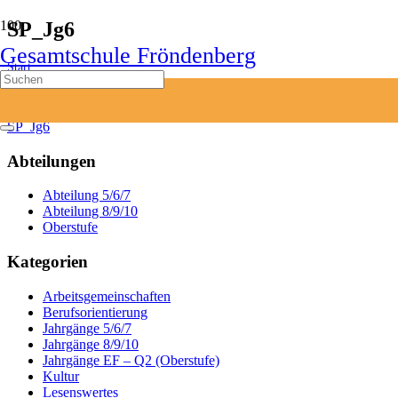
SP_Jg6
Gesamtschule Fröndenberg
Start
Fördern & Fordern
SP_Jg6
SP_Jg6
Abteilungen
Abteilung 5/6/7
Abteilung 8/9/10
Oberstufe
Kategorien
Arbeitsgemeinschaften
Berufsorientierung
Jahrgänge 5/6/7
Jahrgänge 8/9/10
Jahrgänge EF – Q2 (Oberstufe)
Kultur
Lesenswertes